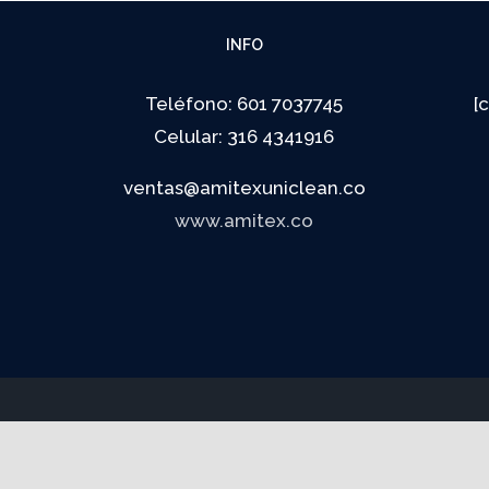
INFO
Teléfono: 601 7037745
[
Celular: 316 4341916
ventas@amitexuniclean.co
www.amitex.co